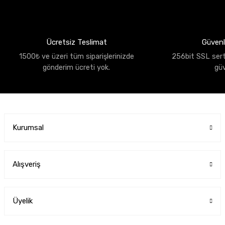
Ücretsiz Teslimat
Güvenli
1500₺ ve üzeri tüm siparişlerinizde
256bit SSL sertif
gönderim ücreti yok.
gü
Kurumsal
Alışveriş
Üyelik