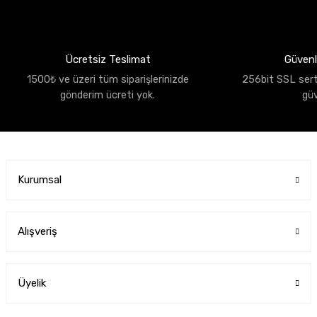
Ücretsiz Teslimat
Güvenli
1500₺ ve üzeri tüm siparişlerinizde
256bit SSL sertif
gönderim ücreti yok.
gü
Kurumsal
Alışveriş
Üyelik