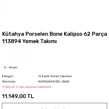
Kütahya Porselen Bone Kalipso 62 Parça
113894 Yemek Takımı
0 - Yorum
Kategori
12 Kişilik Yemek Takımları
Stok Kodu
8697828610331_19653
*1.480,22 TL den başlayan taksitlerle!
11.149,00 TL