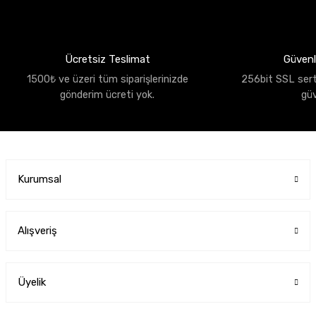
Ücretsiz Teslimat
Güvenli
1500₺ ve üzeri tüm siparişlerinizde
256bit SSL sertif
gönderim ücreti yok.
gü
Kurumsal
Alışveriş
Üyelik