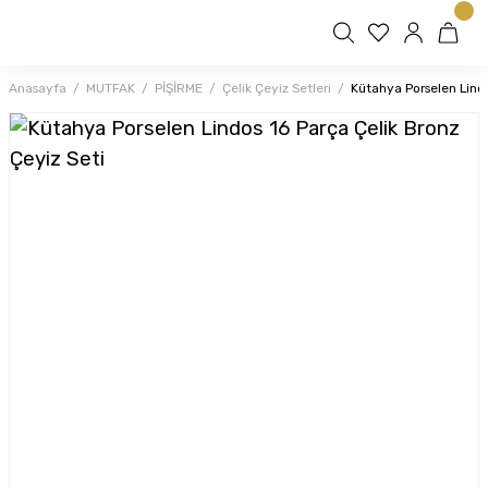
Anasayfa
MUTFAK
PİŞİRME
Çelik Çeyiz Setleri
Kütahya Porselen Lindo