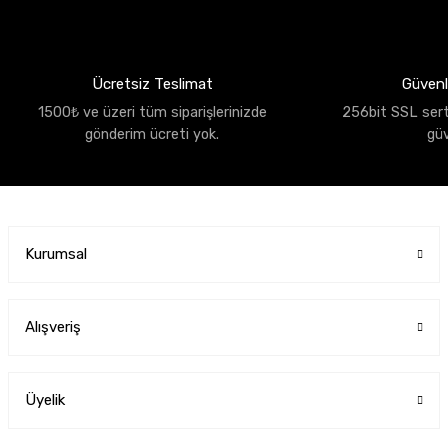
Ücretsiz Teslimat
Güvenli
1500₺ ve üzeri tüm siparişlerinizde
256bit SSL sertif
gönderim ücreti yok.
gü
Kurumsal
Alışveriş
Üyelik