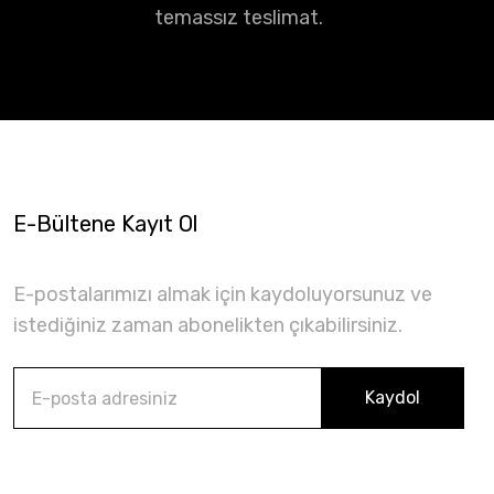
temassız teslimat.
E-Bültene Kayıt Ol
E-postalarımızı almak için kaydoluyorsunuz ve
istediğiniz zaman abonelikten çıkabilirsiniz.
Kaydol