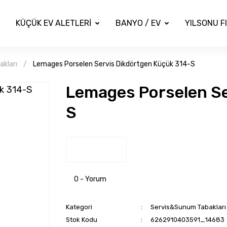
KÜÇÜK EV ALETLERİ
BANYO / EV
YILSONU F
kları
Lemages Porselen Servis Dikdörtgen Küçük 314-S
Lemages Porselen Se
S
0 - Yorum
Kategori
Servis&Sunum Tabakları
Stok Kodu
6262910403591_14683