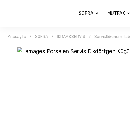
SOFRA
MUTFAK
Anasayfa
SOFRA
İKRAM&SERVİS
Servis&Sunum Taba