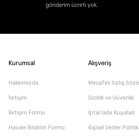
gönderim ücreti yok.
Kurumsal
Alışveriş
Hakkımızda
Mesafeli Satış Sözl
İletişim
Gizlilik ve Güvenlik
İletişim Formu
İptal İade Koşullari
Havale Bildirim Formu
Kişisel Veriler Politik