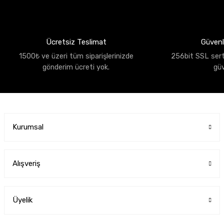
Ücretsiz Teslimat
Güvenli
1500₺ ve üzeri tüm siparişlerinizde
256bit SSL sertif
gönderim ücreti yok.
gü
Kurumsal
Alışveriş
Üyelik