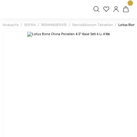
Anasayfa
SOFRA
İKRAM&SERVİS
Servis&Sunum Tabakları
Lotus Bone 