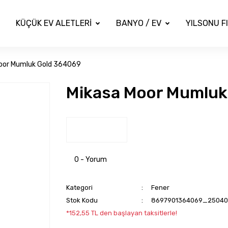
KÜÇÜK EV ALETLERİ
BANYO / EV
YILSONU F
oor Mumluk Gold 364069
Mikasa Moor Mumluk
0 - Yorum
Kategori
Fener
Stok Kodu
8697901364069_25040
*152,55 TL den başlayan taksitlerle!