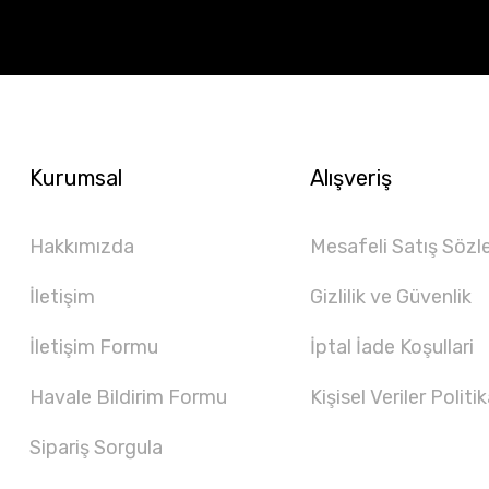
Kurumsal
Alışveriş
Hakkımızda
Mesafeli Satış Sözl
İletişim
Gizlilik ve Güvenlik
İletişim Formu
İptal İade Koşullari
Havale Bildirim Formu
Kişisel Veriler Politik
Sipariş Sorgula