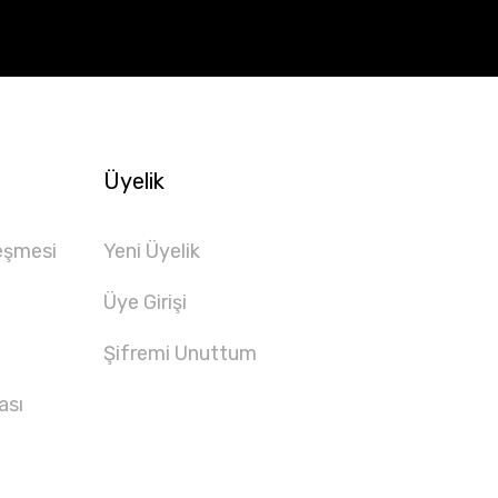
Üyelik
eşmesi
Yeni Üyelik
Üye Girişi
Şifremi Unuttum
ası