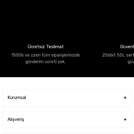
Ücretsiz Teslimat
Güvenli
1500₺ ve üzeri tüm siparişlerinizde
256bit SSL sertif
gönderim ücreti yok.
gü
Kurumsal
Alışveriş