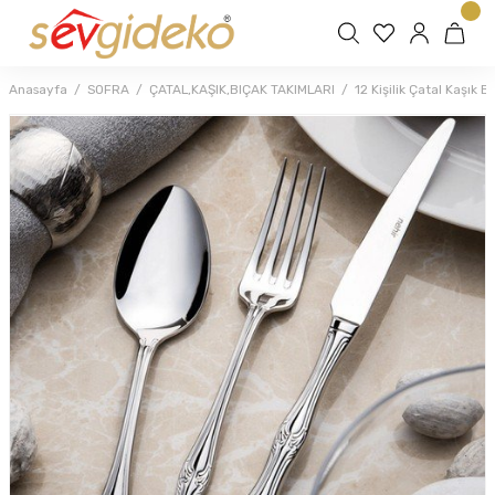
Anasayfa
SOFRA
ÇATAL,KAŞIK,BIÇAK TAKIMLARI
12 Kişilik Çatal Kaşık B