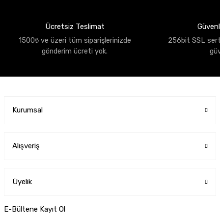
Ücretsiz Teslimat
Güvenli
1500₺ ve üzeri tüm siparişlerinizde
256bit SSL sertif
gönderim ücreti yok.
gü
Kurumsal
Alışveriş
Üyelik
E-Bültene Kayıt Ol