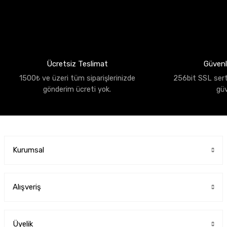
Ücretsiz Teslimat
Güvenli
1500₺ ve üzeri tüm siparişlerinizde
256bit SSL sertif
gönderim ücreti yok.
gü
Kurumsal
Alışveriş
Üyelik