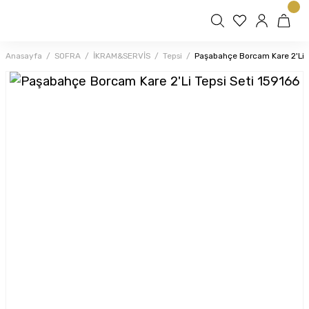
Anasayfa
SOFRA
İKRAM&SERVİS
Tepsi
Paşabahçe Borcam Kare 2'Li T