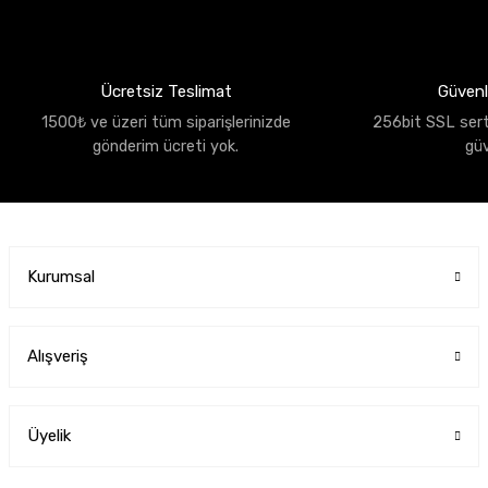
Ücretsiz Teslimat
Güvenli
1500₺ ve üzeri tüm siparişlerinizde
256bit SSL sertif
gönderim ücreti yok.
gü
Kurumsal
Alışveriş
Üyelik