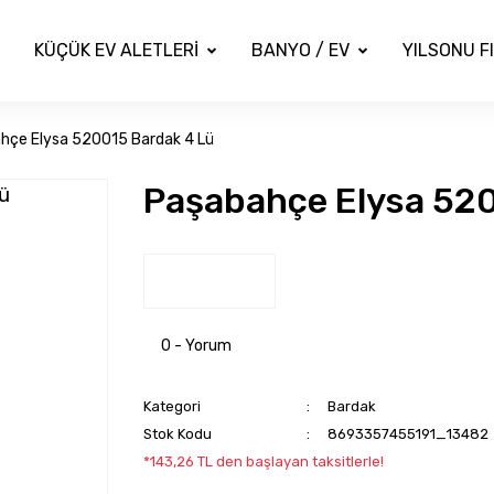
KÜÇÜK EV ALETLERİ
BANYO / EV
YILSONU F
hçe Elysa 520015 Bardak 4 Lü
Paşabahçe Elysa 520
0 - Yorum
Kategori
Bardak
Stok Kodu
8693357455191_13482
*143,26 TL den başlayan taksitlerle!