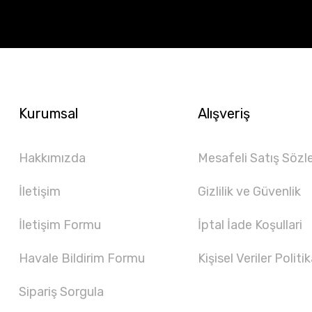
Kurumsal
Alışveriş
Hakkımızda
Mesafeli Satış Sözl
İletişim
Gizlilik ve Güvenlik
İletişim Formu
İptal İade Koşullari
Havale Bildirim Formu
Kişisel Veriler Politik
Sipariş Sorgula