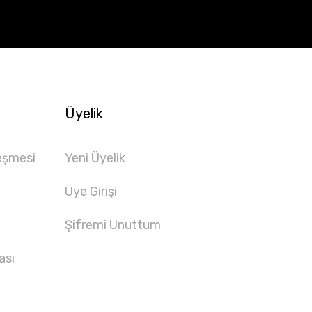
Üyelik
eşmesi
Yeni Üyelik
Üye Girişi
Şifremi Unuttum
ası