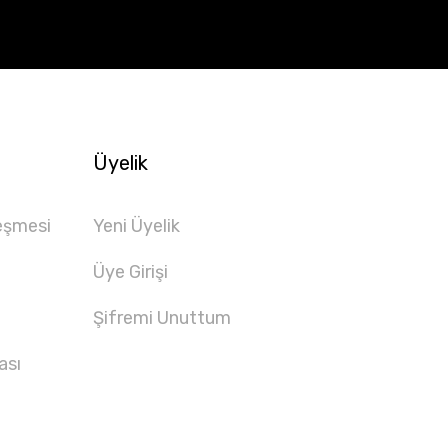
Üyelik
eşmesi
Yeni Üyelik
Üye Girişi
Şifremi Unuttum
ası