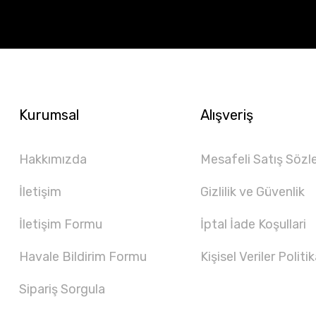
Kurumsal
Alışveriş
Hakkımızda
Mesafeli Satış Sözl
İletişim
Gizlilik ve Güvenlik
İletişim Formu
İptal İade Koşullari
Havale Bildirim Formu
Kişisel Veriler Politik
Sipariş Sorgula