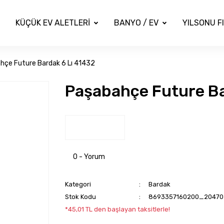
KÜÇÜK EV ALETLERİ
BANYO / EV
YILSONU F
hçe Future Bardak 6 Lı 41432
Paşabahçe Future Ba
0 - Yorum
Kategori
Bardak
Stok Kodu
8693357160200_20470
*45,01 TL den başlayan taksitlerle!