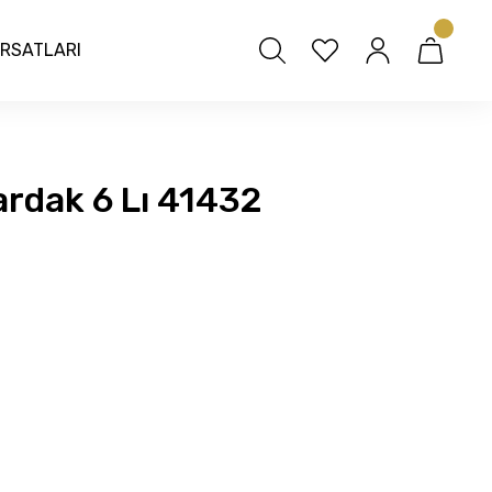
IRSATLARI
rdak 6 Lı 41432