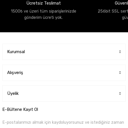
Ücretsiz Teslimat
Güvenli
1500₺ ve üzeri tüm siparişlerinizde
256bit SSL sertif
gönderim ücreti yok.
gü
Kurumsal
Alışveriş
Üyelik
E-Bültene Kayıt Ol
E-postalarımızı almak için kaydoluyorsunuz ve istediğiniz zaman