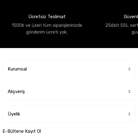
Ücretsiz Teslimat
Güvenli
1500₺ ve üzeri tüm siparişlerinizde
256bit SSL sertif
gönderim ücreti yok.
gü
Kurumsal
Alışveriş
Üyelik
E-Bültene Kayıt Ol