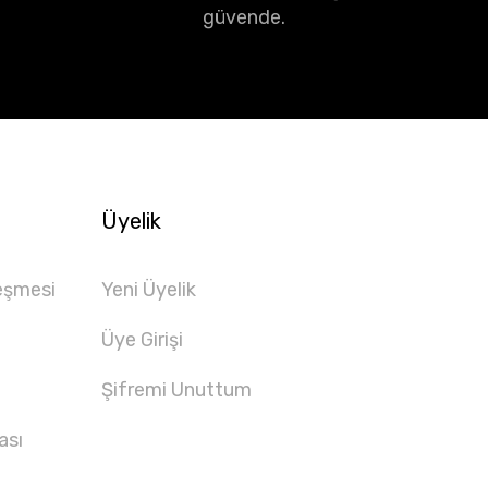
güvende.
Üyelik
eşmesi
Yeni Üyelik
Üye Girişi
Şifremi Unuttum
ası