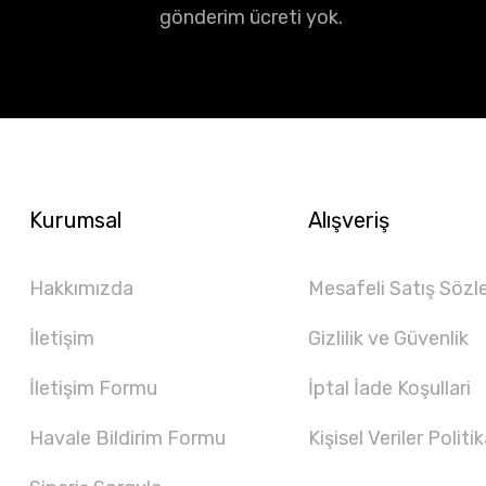
gönderim ücreti yok.
Kurumsal
Alışveriş
Hakkımızda
Mesafeli Satış Sözl
İletişim
Gizlilik ve Güvenlik
İletişim Formu
İptal İade Koşullari
Havale Bildirim Formu
Kişisel Veriler Politik