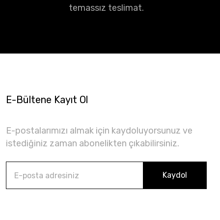
temassız teslimat.
E-Bültene Kayıt Ol
E-postalarımızı almak için kaydoluyorsunuz ve
istediğiniz zaman abonelikten çıkabilirsiniz.
Kaydol