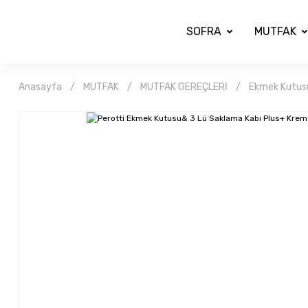
SOFRA
MUTFAK
Anasayfa
MUTFAK
MUTFAK GEREÇLERİ
Ekmek Kutus