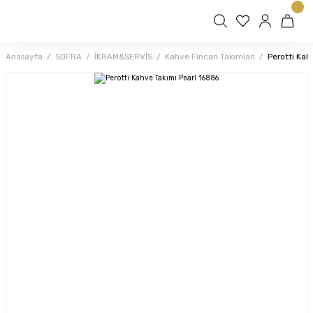
Anasayfa
SOFRA
İKRAM&SERVİS
Kahve Fincan Takımları
Perotti Kah