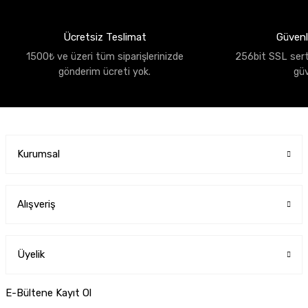
Ücretsiz Teslimat
Güvenli
1500₺ ve üzeri tüm siparişlerinizde
256bit SSL sertif
gönderim ücreti yok.
gü
Kurumsal
Alışveriş
Üyelik
E-Bültene Kayıt Ol