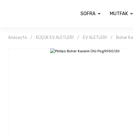
SOFRA
MUTFAK
Anasayfa
KÜÇÜK EV ALETLERİ
EV ALETLERİ
Buhar Ka