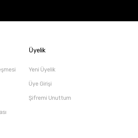
Üyelik
eşmesi
Yeni Üyelik
Üye Girişi
Şifremi Unuttum
ası