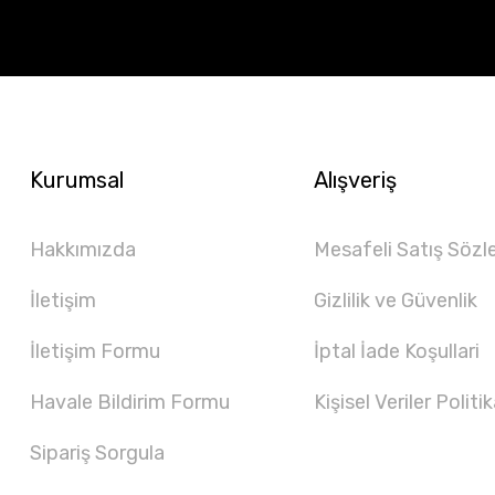
Kurumsal
Alışveriş
Hakkımızda
Mesafeli Satış Sözl
İletişim
Gizlilik ve Güvenlik
İletişim Formu
İptal İade Koşullari
Havale Bildirim Formu
Kişisel Veriler Politik
Sipariş Sorgula