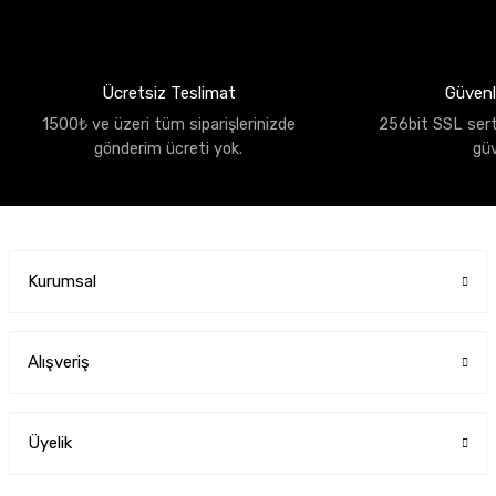
Ücretsiz Teslimat
Güvenli
1500₺ ve üzeri tüm siparişlerinizde
256bit SSL sertif
gönderim ücreti yok.
gü
Kurumsal
Alışveriş
Üyelik