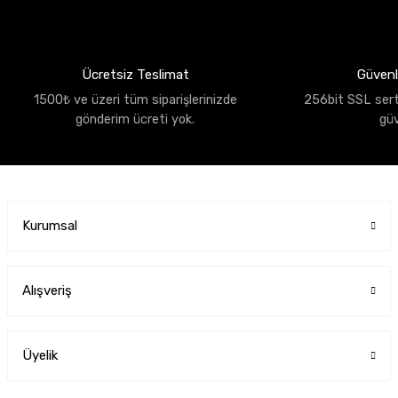
Ücretsiz Teslimat
Güvenli
1500₺ ve üzeri tüm siparişlerinizde
256bit SSL sertif
gönderim ücreti yok.
gü
Kurumsal
Alışveriş
Üyelik