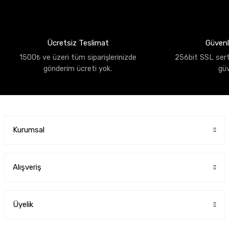
Ücretsiz Teslimat
Güvenli
1500₺ ve üzeri tüm siparişlerinizde
256bit SSL sertif
gönderim ücreti yok.
gü
Kurumsal
Alışveriş
Üyelik