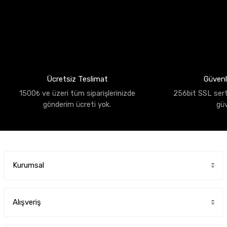
Ücretsiz Teslimat
Güvenli
1500₺ ve üzeri tüm siparişlerinizde
256bit SSL sertif
gönderim ücreti yok.
gü
Kurumsal
Alışveriş