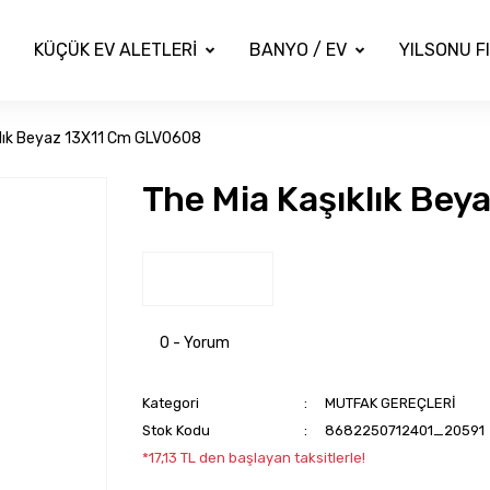
KÜÇÜK EV ALETLERİ
BANYO / EV
YILSONU F
klık Beyaz 13X11 Cm GLV0608
The Mia Kaşıklık Be
0 - Yorum
Kategori
MUTFAK GEREÇLERİ
Stok Kodu
8682250712401_20591
*17,13 TL den başlayan taksitlerle!