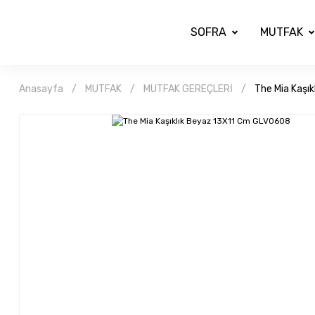
SOFRA
MUTFAK
Anasayfa
MUTFAK
MUTFAK GEREÇLERİ
The Mia Kaşı