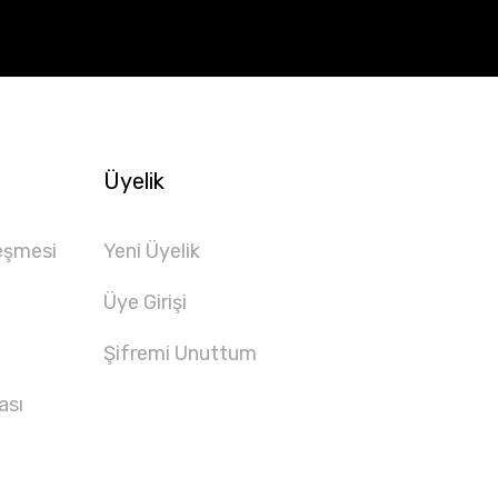
Üyelik
eşmesi
Yeni Üyelik
Üye Girişi
Şifremi Unuttum
ası