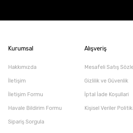
Kurumsal
Alışveriş
Hakkımızda
Mesafeli Satış Sözl
İletişim
Gizlilik ve Güvenlik
İletişim Formu
İptal İade Koşullari
Havale Bildirim Formu
Kişisel Veriler Politik
Sipariş Sorgula